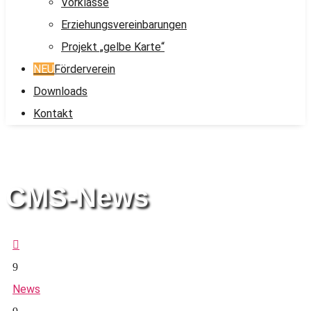
Vorklasse
Erziehungsvereinbarungen
Projekt „gelbe Karte“
NEU
Förderverein
Downloads
Kontakt
CMS-News

9
News