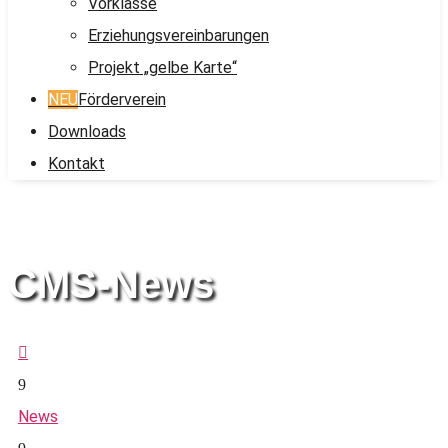
Vorklasse
Erziehungsvereinbarungen
Projekt „gelbe Karte“
NEU
Förderverein
Downloads
Kontakt
CMS-News

9
News